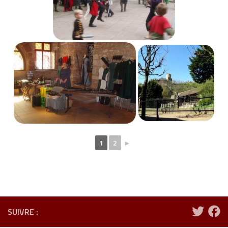
1
2
►
SUIVRE :