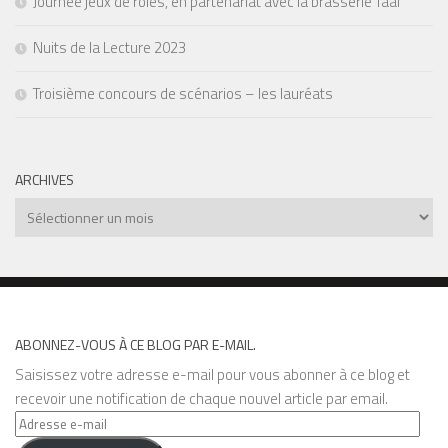
Journée jeux de rôles, en partenariat avec la brasserie Taal
Nuits de la Lecture 2023
Troisième concours de scénarios – les lauréats
ARCHIVES
Archives
ABONNEZ-VOUS À CE BLOG PAR E-MAIL.
Saisissez votre adresse e-mail pour vous abonner à ce blog et
recevoir une notification de chaque nouvel article par email.
Adresse
e-