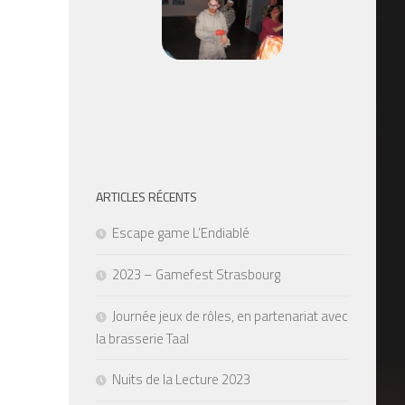
ARTICLES RÉCENTS
Escape game L’Endiablé
2023 – Gamefest Strasbourg
Journée jeux de rôles, en partenariat avec
la brasserie Taal
Nuits de la Lecture 2023