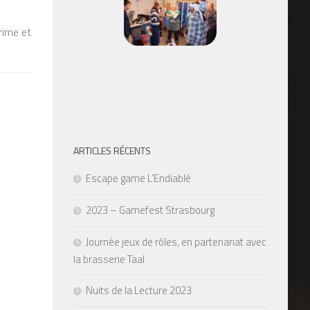
crime et
ARTICLES RÉCENTS
Escape game L’Endiablé
2023 – Gamefest Strasbourg
Journée jeux de rôles, en partenariat avec
la brasserie Taal
Nuits de la Lecture 2023