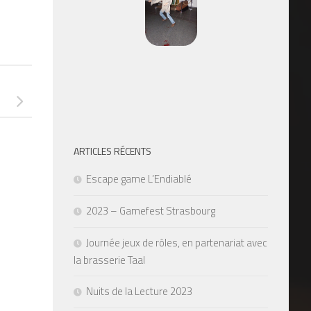
ARTICLES RÉCENTS
Escape game L’Endiablé
2023 – Gamefest Strasbourg
Journée jeux de rôles, en partenariat avec
la brasserie Taal
Nuits de la Lecture 2023