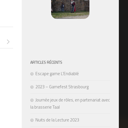
ARTICLES RÉCENTS
Escape game L’Endiablé
2023 – Gamefest Strasbourg
Journée jeux de rôles, en partenariat avec
la brasserie Taal
Nuits de la Lecture 2023