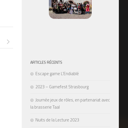
ARTICLES RÉCENTS
Escape game L’Endiablé
2023 – Gamefest Strasbourg
Journée jeux de rôles, en partenariat avec
la brasserie Taal
Nuits de la Lecture 2023