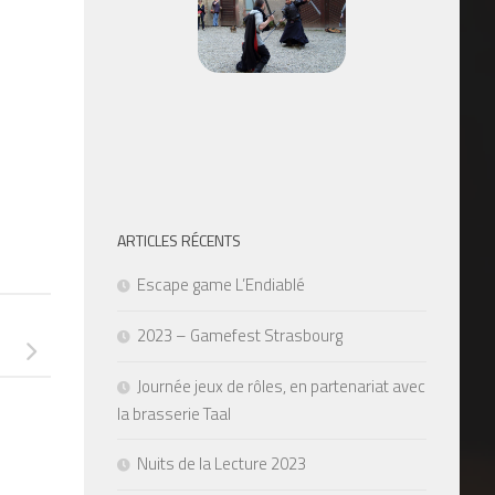
ARTICLES RÉCENTS
Escape game L’Endiablé
2023 – Gamefest Strasbourg
Journée jeux de rôles, en partenariat avec
la brasserie Taal
Nuits de la Lecture 2023