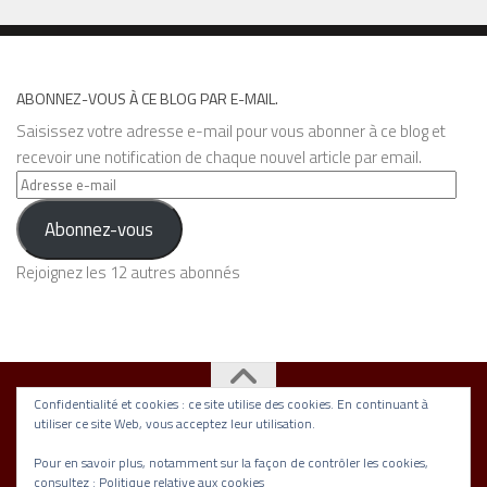
ABONNEZ-VOUS À CE BLOG PAR E-MAIL.
Saisissez votre adresse e-mail pour vous abonner à ce blog et
recevoir une notification de chaque nouvel article par email.
Adresse
e-
Abonnez-vous
mail
Rejoignez les 12 autres abonnés
Confidentialité et cookies : ce site utilise des cookies. En continuant à
utiliser ce site Web, vous acceptez leur utilisation.
Association Nickel © 2026. Tous droits réservés.
Fièrement propulsé par
- Conçu par
Thème Hueman
Pour en savoir plus, notamment sur la façon de contrôler les cookies,
consultez :
Politique relative aux cookies