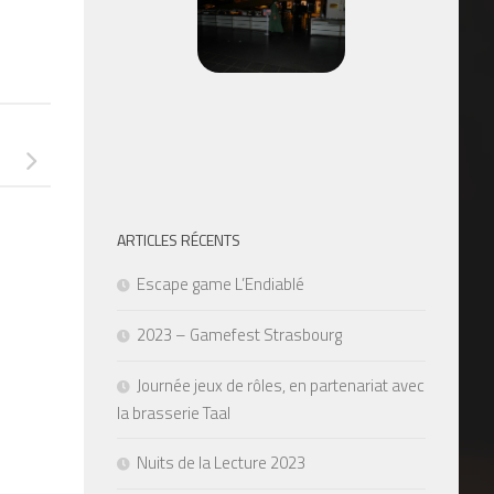
ARTICLES RÉCENTS
Escape game L’Endiablé
2023 – Gamefest Strasbourg
Journée jeux de rôles, en partenariat avec
la brasserie Taal
Nuits de la Lecture 2023