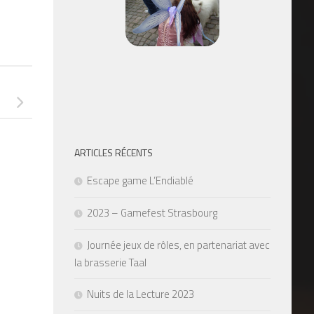
ARTICLES RÉCENTS
Escape game L’Endiablé
2023 – Gamefest Strasbourg
Journée jeux de rôles, en partenariat avec
la brasserie Taal
Nuits de la Lecture 2023