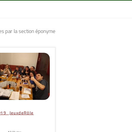
es par la section éponyme
019_JeuxdeRôle