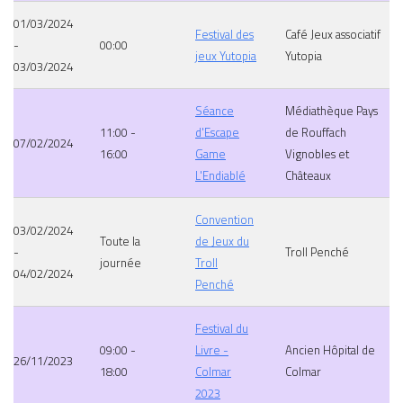
01/03/2024
Festival des
Café Jeux associatif
-
00:00
jeux Yutopia
Yutopia
03/03/2024
Séance
Médiathèque Pays
11:00 -
d'Escape
de Rouffach
07/02/2024
16:00
Game
Vignobles et
L'Endiablé
Châteaux
Convention
03/02/2024
Toute la
de Jeux du
-
Troll Penché
journée
Troll
04/02/2024
Penché
Festival du
09:00 -
Livre -
Ancien Hôpital de
26/11/2023
18:00
Colmar
Colmar
2023