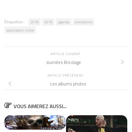
Nous sommes entré en
contact avec l'imprimeur pour
définir…
Étiquettes :
2018
2019
agenda
animations
association nickel
ARTICLE SUIVANT
Journées Bricolage
ARTICLE PRÉCÉDENT
Les albums photos
VOUS AIMEREZ AUSSI...