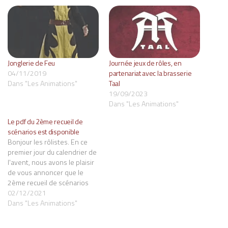
Jonglerie de Feu
Journée jeux de rôles, en
04/11/2019
partenariat avec la brasserie
Dans "Les Animations"
Taal
19/09/2023
Dans "Les Animations"
Le pdf du 2ème recueil de
scénarios est disponible
Bonjour les rôlistes. En ce
premier jour du calendrier de
l'avent, nous avons le plaisir
de vous annoncer que le
2ème recueil de scénarios
est prêt ! Le PDF est
02/12/2021
disponible sur votre compte
Dans "Les Animations"
Game On Tabletop, dans
l'onglet butin numérique.