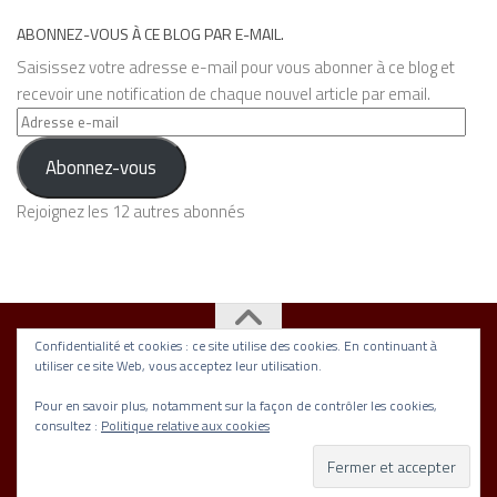
ABONNEZ-VOUS À CE BLOG PAR E-MAIL.
Saisissez votre adresse e-mail pour vous abonner à ce blog et
recevoir une notification de chaque nouvel article par email.
Adresse
e-
Abonnez-vous
mail
Rejoignez les 12 autres abonnés
Confidentialité et cookies : ce site utilise des cookies. En continuant à
utiliser ce site Web, vous acceptez leur utilisation.
Association Nickel © 2026. Tous droits réservés.
Fièrement propulsé par
- Conçu par
Thème Hueman
Pour en savoir plus, notamment sur la façon de contrôler les cookies,
consultez :
Politique relative aux cookies