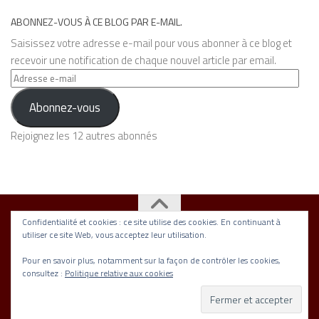
ABONNEZ-VOUS À CE BLOG PAR E-MAIL.
Saisissez votre adresse e-mail pour vous abonner à ce blog et
recevoir une notification de chaque nouvel article par email.
Adresse
e-
Abonnez-vous
mail
Rejoignez les 12 autres abonnés
Confidentialité et cookies : ce site utilise des cookies. En continuant à
utiliser ce site Web, vous acceptez leur utilisation.
Association Nickel © 2026. Tous droits réservés.
Fièrement propulsé par
- Conçu par
Thème Hueman
Pour en savoir plus, notamment sur la façon de contrôler les cookies,
consultez :
Politique relative aux cookies