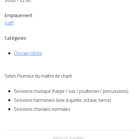
20:00 - 22:30
Emplacement
Valff
Catégories
Chorale rôliste
Selon l’humeur du maître de chant
Sessions musique (harpe / saz / psalterion / percussions)
Sessions harmonies (voix à quinte, octave, tierce)
Sessions chorales normales
ARTICLE SUIVANT