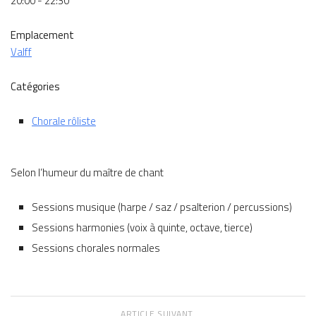
20:00 - 22:30
Emplacement
Valff
Catégories
Chorale rôliste
Selon l’humeur du maître de chant
Sessions musique (harpe / saz / psalterion / percussions)
Sessions harmonies (voix à quinte, octave, tierce)
Sessions chorales normales
ARTICLE SUIVANT